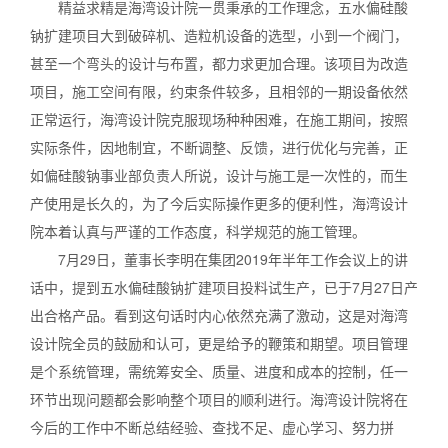
精益求精是海湾设计院一贯秉承的工作理念，五水偏硅酸
钠扩建项目大到破碎机、造粒机设备的选型，小到一个阀门，
甚至一个弯头的设计与布置，都力求更加合理。该项目为改造
项目，施工空间有限，约束条件较多，且相邻的一期设备依然
正常运行，海湾设计院克服现场种种困难，在施工期间，按照
实际条件，因地制宜，不断调整、反馈，进行优化与完善，正
如偏硅酸钠事业部负责人所说，设计与施工是一次性的，而生
产使用是长久的，为了今后实际操作更多的便利性，海湾设计
院本着认真与严谨的工作态度，科学规范的施工管理。
7月29日，董事长李明在集团2019年半年工作会议上的讲
话中，提到五水偏硅酸钠扩建项目投料试生产，已于7月27日产
出合格产品。看到这句话时内心依然充满了激动，这是对海湾
设计院全员的鼓励和认可，更是给予的鞭策和期望。项目管理
是个系统管理，需统筹安全、质量、进度和成本的控制，任一
环节出现问题都会影响整个项目的顺利进行。海湾设计院将在
今后的工作中不断总结经验、查找不足、虚心学习、努力拼